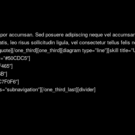
mpor accumsan. Sed posuere adipiscing neque vel accumsan. In
, leo risus sollicitudin ligula, vel consectetur tellus felis
te][/one_third][one_third][diagram type=”line”][skill title
lor=”#50CDC5″]
F465″]
6B”]
#C7F0F6″]
s=”subnavigation”][/one_third_last][divider]