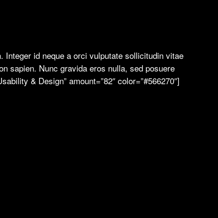
teger id neque a orci vulputate sollicitudin vitae
 non sapien. Nunc gravida eros nulla, sed posuere
=”Usability & Design” amount=”82″ color=”#566270″]