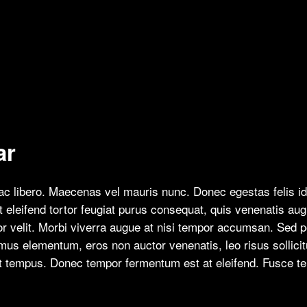
ar
s ac libero. Maecenas vel mauris nunc. Donec egestas felis i
 eleifend tortor feugiat purus consequat, quis venenatis au
tor velit. Morbi viverra augue at nisi tempor accumsan. Sed 
amus elementum, eros non auctor venenatis, leo risus sollicitu
it tempus. Donec tempor fermentum est at eleifend. Fusce t