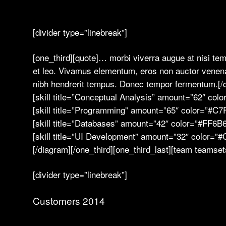
[divider type=”linebreak”]
[one_third][quote]… morbi viverra augue at nisi te
et leo. Vivamus elementum, eros non auctor venenatis
nibh hendrerit tempus. Donec tempor fermentum.[/quo
[skill title=”Conceptual Analysis” amount=”62″ co
[skill title=”Programming” amount=”65″ color=”#C7
[skill title=”Databases” amount=”42″ color=”#FF6B
[skill title=”UI Development” amount=”32″ color=”
[/diagram][/one_third][one_third_last][team teamset
[divider type=”linebreak”]
Customers 2014