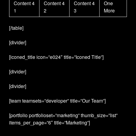
Content 4
Content 4
Content 4
One
1
2
3
More
[/table]
[divider]
[iconed_title icon=”e024″ title=”Iconed Title”]
[divider]
[divider]
[team teamsets=”developer” title=”Our Team”]
[portfolio portfolioset=”marketing” thumb_size=”list”
items_per_page=”6″ title=”Marketing”]