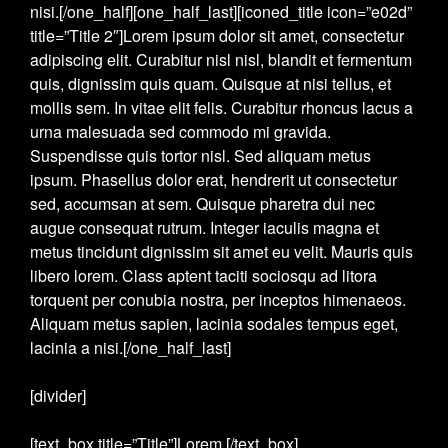
nisi.[/one_half][one_half_last][iconed_title icon=”e02d”
title=”Title 2″]Lorem ipsum dolor sit amet, consectetur
adipiscing elit. Curabitur nisl nisl, blandit et fermentum
quis, dignissim quis quam. Quisque at nisi tellus, et
mollis sem. In vitae elit felis. Curabitur rhoncus lacus a
urna malesuada sed commodo mi gravida.
Suspendisse quis tortor nisl. Sed aliquam metus
ipsum. Phasellus dolor erat, hendrerit ut consectetur
sed, accumsan at sem. Quisque pharetra dui nec
augue consequat rutrum. Integer iaculis magna et
metus tincidunt dignissim sit amet eu velit. Mauris quis
libero lorem. Class aptent taciti sociosqu ad litora
torquent per conubia nostra, per inceptos himenaeos.
Aliquam metus sapien, lacinia sodales tempus eget,
lacinia a nisi.[/one_half_last]
[divider]
[text_box title=”Title”]Lorem [/text_box]