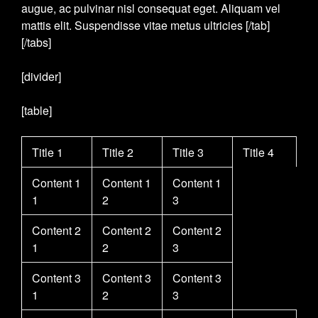
augue, ac pulvinar nisl consequat eget. Aliquam vel
mattis elit. Suspendisse vitae metus ultricies [/tab]
[/tabs]
[divider]
[table]
Title 1
Title 2
Title 3
Title 4
Content 1
Content 1
Content 1
1
2
3
Content 2
Content 2
Content 2
1
2
3
Content 3
Content 3
Content 3
1
2
3