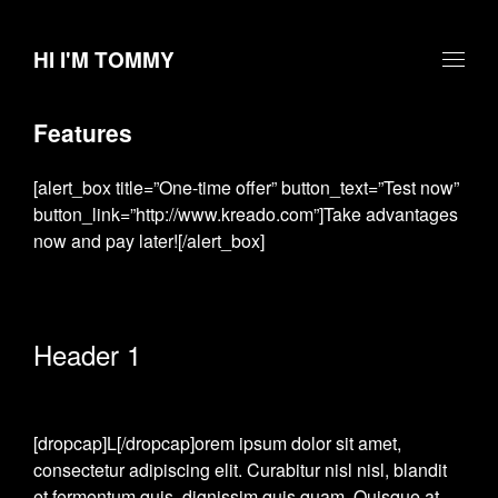
HI I'M TOMMY
Features
[alert_box title=”One-time offer” button_text=”Test now”
button_link=”http://www.kreado.com”]Take advantages
now and pay later![/alert_box]
Header 1
[dropcap]L[/dropcap]orem ipsum dolor sit amet,
consectetur adipiscing elit. Curabitur nisl nisl, blandit
et fermentum quis, dignissim quis quam. Quisque at