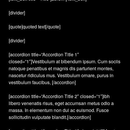
[divider]
[quote]quoted text[/quote]
[divider]
[accordion title=”Accordion Title 1″
closed=”1″]Vestibulum at bibendum ipsum. Cum sociis
natoque penatibus et magnis dis parturient montes,
nascetur ridiculus mus. Vestibulum ornare, purus in
vestibulum faucibus, [/accordion]
[accordion title=”Accordion Title 2″ closed=”1″]ibh
libero venenatis risus, eget accumsan metus odio a
massa. In elementum non dui ac euismod. Fusce
sollicitudin vulputate blandit.[/accordion]