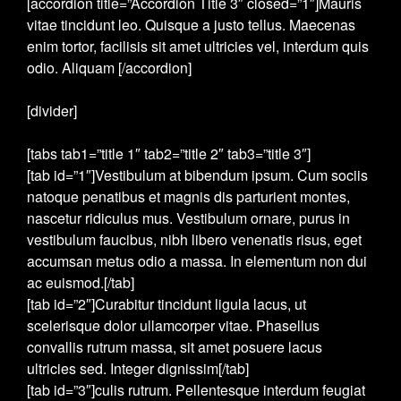
[accordion title=”Accordion Title 3″ closed=”1″]Mauris
vitae tincidunt leo. Quisque a justo tellus. Maecenas
enim tortor, facilisis sit amet ultricies vel, interdum quis
odio. Aliquam [/accordion]
[divider]
[tabs tab1=”title 1″ tab2=”title 2″ tab3=”title 3″]
[tab id=”1″]Vestibulum at bibendum ipsum. Cum sociis
natoque penatibus et magnis dis parturient montes,
nascetur ridiculus mus. Vestibulum ornare, purus in
vestibulum faucibus, nibh libero venenatis risus, eget
accumsan metus odio a massa. In elementum non dui
ac euismod.[/tab]
[tab id=”2″]Curabitur tincidunt ligula lacus, ut
scelerisque dolor ullamcorper vitae. Phasellus
convallis rutrum massa, sit amet posuere lacus
ultricies sed. Integer dignissim[/tab]
[tab id=”3″]culis rutrum. Pellentesque interdum feugiat